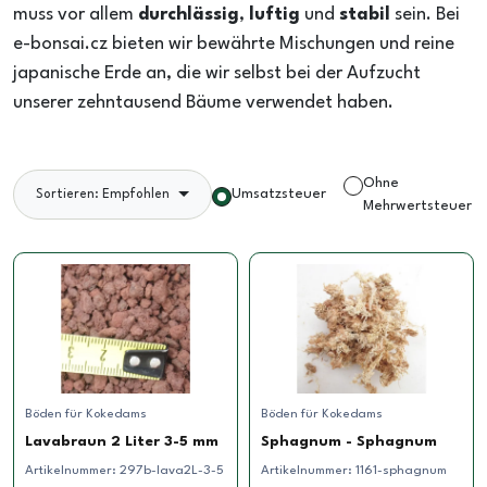
muss vor allem
durchlässig
,
luftig
und
stabil
sein. Bei
e-bonsai.cz bieten wir bewährte Mischungen und reine
japanische Erde an, die wir selbst bei der Aufzucht
unserer zehntausend Bäume verwendet haben.
Ohne
Umsatzsteuer
Sortieren: Empfohlen
Mehrwertsteuer
Böden für Kokedams
Böden für Kokedams
Lavabraun 2 Liter 3-5 mm
Sphagnum - Sphagnum
Artikelnummer:
297b-lava2L-3-5
Artikelnummer:
1161-sphagnum