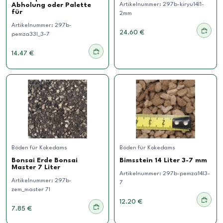
Artikelnummer:
297b-kiryu14l1-
Abholung oder Palette
für
2mm
Artikelnummer:
297b-
24.60 €
pemza33l_3-7
14.47 €
Böden für Kokedams
Böden für Kokedams
Bonsai Erde Bonsai
Bimsstein 14 Liter 3-7 mm
Master 7 Liter
Artikelnummer:
297b-pemza14l3-
Artikelnummer:
297b-
7
zem_master 7l
12.20 €
7.85 €