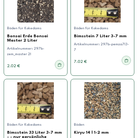
Böden für Kokedams
Böden für Kokedams
Bonsai Erde Bonsai
Bimsstein 7 Liter 3-7 mm
Master 2 Liter
Artikelnummer:
297b-pemza7l3-
Artikelnummer:
297b-
7
zem_master 2l
7.02 €
2.02 €
Böden für Kokedams
Böden
Bimsstein 33 Liter 3-7 mm
Kiryu 14 l 1-2 mm
- - nur persönliche