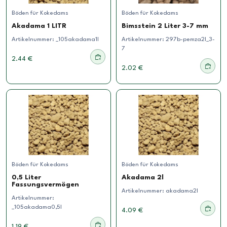
Böden für Kokedams
Böden für Kokedams
Akadama 1 LITR
Bimsstein 2 Liter 3-7 mm
Artikelnummer:
_105akadama1l
Artikelnummer:
297b-pemza2l_3-
7
2.44 €
2.02 €
Böden für Kokedams
Böden für Kokedams
0,5 Liter
Akadama 2l
Fassungsvermögen
Artikelnummer:
akadama2l
Artikelnummer:
_105akadama0,5l
4.09 €
1.19 €