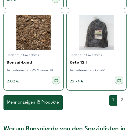
Böden für Kokedams
Böden für Kokedams
Bonsai-Land
Keto 12 l
Artikelnummer:
297b-zem 30
Artikelnummer:
keto12l
2.02 €
22.74 €
1
2
Mehr anzeigen 18 Produkte
Warum Bonsaierde von den Spezialisten in