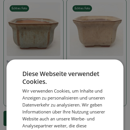
Echtes Foto
Echtes Foto
bonsai schale - atelier Klika -
bonsai schale - atelier Klika -
Kuřátková
Kuřátková
Diese Webseite verwendet
Keramikschale 11 x 11 x 6,5
Keramikschale 11,5 x 11,5 x
cm , Farbe: beige
7 cm , Farbe: beige
Cookies.
Artikelnummer:
1575-M26-2669
Artikelnummer:
1575-M26-2668
Wir verwenden Cookies, um Inhalte und
Anzeigen zu personalisieren und unseren
12.40 €
12.40 €
Datenverkehr zu analysieren. Wir geben
Informationen über Ihre Nutzung unserer
...
1
2
3
7
Website auch an unsere Werbe- und
Mehr anzeigen 18 Produkte
Analysepartner weiter, die diese