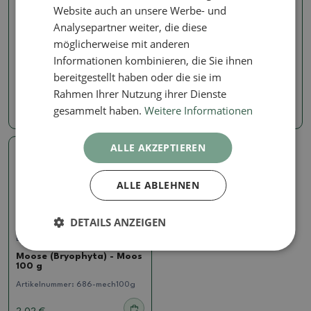
Böden
Böden für Kokedams
Website auch an unsere Werbe- und
Bryophyta - Moos 5 kg
Bimsstein 33 Liter 3-7 mm
Analysepartner weiter, die diese
- - nur persönliche
Artikelnummer:
686-mech5kg
Abholung oder Palette
möglicherweise mit anderen
für
Informationen kombinieren, die Sie ihnen
82.01 €
Artikelnummer:
297b-
bereitgestellt haben oder die sie im
pemza33l_3-7
Rahmen Ihrer Nutzung ihrer Dienste
14.42 €
gesammelt haben.
Weitere Informationen
ALLE AKZEPTIEREN
ALLE ABLEHNEN
DETAILS ANZEIGEN
Böden
Moose (Bryophyta) - Moos
100 g
Artikelnummer:
686-mech100g