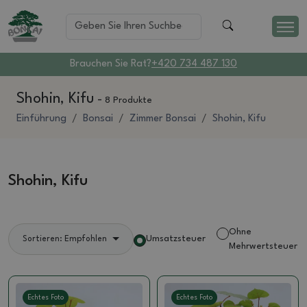
Brauchen Sie Rat?
+420 734 487 130
Shohin, Kifu
-
8 Produkte
Einführung
Bonsai
Zimmer Bonsai
Shohin, Kifu
Shohin, Kifu
Ohne
Umsatzsteuer
Sortieren: Empfohlen
Mehrwertsteuer
Echtes Foto
Echtes Foto