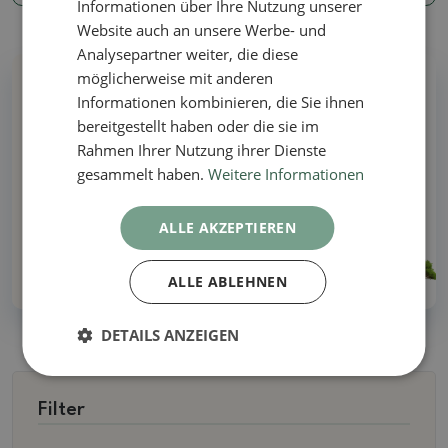
Informationen über Ihre Nutzung unserer
Website auch an unsere Werbe- und
Analysepartner weiter, die diese
möglicherweise mit anderen
Warum bei uns kaufen?
Informationen kombinieren, die Sie ihnen
bereitgestellt haben oder die sie im
Rahmen Ihrer Nutzung ihrer Dienste
Alle auf Lager - keine Illustrationsfotos
gesammelt haben.
Weitere Informationen
Lieferung innerhalb von 48 Stunden
ALLE AKZEPTIEREN
Über 30 Jahre Erfahrung!
ALLE ABLEHNEN
DETAILS ANZEIGEN
Filter