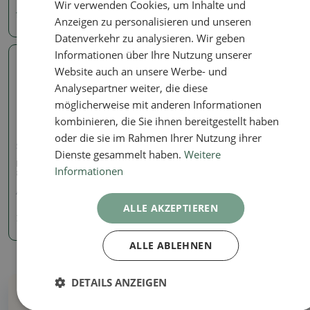
Wir verwenden Cookies, um Inhalte und
11.95 €
7.83 €
Anzeigen zu personalisieren und unseren
Datenverkehr zu analysieren. Wir geben
Informationen über Ihre Nutzung unserer
Echtes Foto
Website auch an unsere Werbe- und
Analysepartner weiter, die diese
möglicherweise mit anderen Informationen
kombinieren, die Sie ihnen bereitgestellt haben
oder die sie im Rahmen Ihrer Nutzung ihrer
Schale
Dienste gesammelt haben.
Weitere
Keramik-Bonsaischale 9 x
Informationen
8 x 3,5 cm, Farbe Blau
Artikelnummer:
1290-M24-1916
ALLE AKZEPTIEREN
7.83 €
ALLE ABLEHNEN
DETAILS ANZEIGEN
Warum bei uns kaufen?