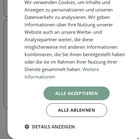
Wir verwenden Cookies, um Inhalte und
7.85 €
7.85 €
Anzeigen zu personalisieren und unseren
Datenverkehr zu analysieren. Wir geben
Informationen über Ihre Nutzung unserer
Echtes Foto
Website auch an unsere Werbe- und
Analysepartner weiter, die diese
möglicherweise mit anderen Informationen
kombinieren, die Sie ihnen bereitgestellt haben
oder die sie im Rahmen Ihrer Nutzung ihrer
Schale
Dienste gesammelt haben.
Weitere
Keramik-Bonsaischale 12,5
Informationen
x 11,5 x 4 cm, Farbe braun
Artikelnummer:
1290-M24-1930
ALLE AKZEPTIEREN
10.33 €
ALLE ABLEHNEN
DETAILS ANZEIGEN
Warum bei uns kaufen?