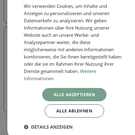
Artikelnummer:
1510-MZ26-10
Artikelnummer:
923-CH-2022-10
Wir verwenden Cookies, um Inhalte und
Anzeigen zu personalisieren und unseren
40.51 €
36.79 €
Datenverkehr zu analysieren. Wir geben
Informationen über Ihre Nutzung unserer
Website auch an unsere Werbe- und
Echtes Foto
Analysepartner weiter, die diese
möglicherweise mit anderen Informationen
kombinieren, die Sie ihnen bereitgestellt haben
oder die sie im Rahmen Ihrer Nutzung ihrer
Dienste gesammelt haben.
Weitere
Signierte (markierte) Schalen
Informationen
Bonsaischale 21 x 21 x 9
cm, Farbe blau
Artikelnummer:
1167-CH-2022-37
ALLE AKZEPTIEREN
33.11 €
36.79
€
ALLE ABLEHNEN
DETAILS ANZEIGEN