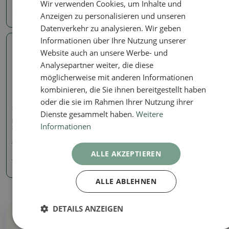
Wir verwenden Cookies, um Inhalte und
7.85 €
7.85 €
Anzeigen zu personalisieren und unseren
Datenverkehr zu analysieren. Wir geben
Informationen über Ihre Nutzung unserer
Echtes Foto
Website auch an unsere Werbe- und
Analysepartner weiter, die diese
möglicherweise mit anderen Informationen
kombinieren, die Sie ihnen bereitgestellt haben
oder die sie im Rahmen Ihrer Nutzung ihrer
Schale
Dienste gesammelt haben.
Weitere
Keramik-Bonsaischale 10 x
Informationen
8 x 3,5 cm, Farbe rosa
Artikelnummer:
1290-M24-1924
ALLE AKZEPTIEREN
10.33 €
ALLE ABLEHNEN
DETAILS ANZEIGEN
Warum bei uns kaufen?