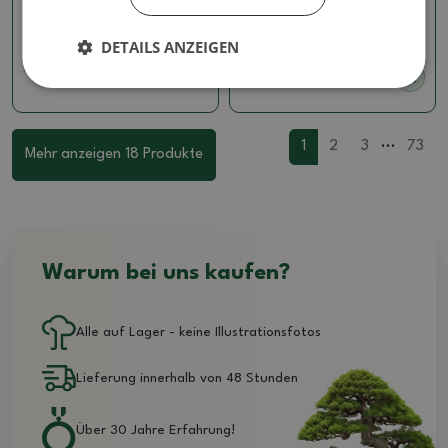
x 8,5 x 9 cm, Farbe: braun
15,5 x 15,5 x 19 cm, Farbe:
braun
Artikelnummer:
1567-M26-2332
DETAILS ANZEIGEN
Artikelnummer:
1567-M26-2320
7.85 €
28.52 €
...
1
2
3
73
Mehr anzeigen 18 Produkte
Warum bei uns kaufen?
Alle auf Lager - keine Illustrationsfotos
Lieferung innerhalb von 48 Stunden
Über 30 Jahre Erfahrung!