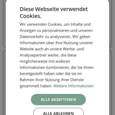
Diese Webseite verwendet
Schale
Schale
Cookies.
Keramik-Bonsai-Schale,
Keramik-Bonsai-Schale 8,5
10,5 × 10,5 × 8,5 cm, Farbe:
x 8,5 x 9 cm, Farbe: braun
braun
Wir verwenden Cookies, um Inhalte und
Artikelnummer:
1567-M26-2333
Anzeigen zu personalisieren und unseren
Artikelnummer:
1567-M26-2334
Datenverkehr zu analysieren. Wir geben
7.85 €
7.85 €
Informationen über Ihre Nutzung unserer
Website auch an unsere Werbe- und
Analysepartner weiter, die diese
Echtes Foto
Echtes Foto
möglicherweise mit anderen
Informationen kombinieren, die Sie ihnen
bereitgestellt haben oder die sie im
Rahmen Ihrer Nutzung ihrer Dienste
gesammelt haben.
Weitere Informationen
ALLE AKZEPTIEREN
Schale
Schale
Keramik-Bonsai-Schale 8,5
Keramik-Bonsai-Schale
ALLE ABLEHNEN