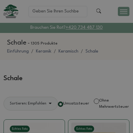
Brauchen Sie Rat?
+420 734 487 130
Schale
-
1305 Produkte
Einführung
Keramik
Keramisch
Schale
Schale
Ohne
Umsatzsteuer
Sortieren: Empfohlen
Mehrwertsteuer
Echtes Foto
Echtes Foto