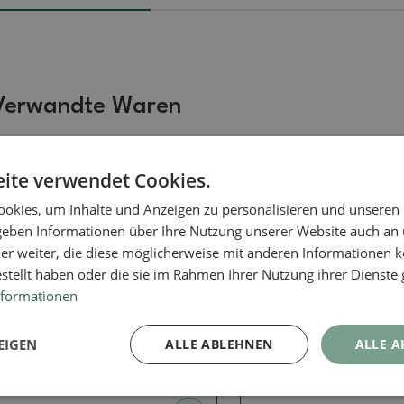
Verwandte Waren
ite verwendet Cookies.
Echtes Foto
Echtes Foto
okies, um Inhalte und Anzeigen zu personalisieren und unseren
 geben Informationen über Ihre Nutzung unserer Website auch an
er weiter, die diese möglicherweise mit anderen Informationen k
estellt haben oder die sie im Rahmen Ihrer Nutzung ihrer Dienst
nformationen
Signierte (markierte) Schalen
Signierte (markierte) Schal
Bonsaischale 38,5 x 30,5 x
Bonsaischale 16,5 x 1
EIGEN
ALLE ABLEHNEN
ALLE A
11 cm, Farbe braun
cm, Farbe braun
Artikelnummer:
1512-MZ26-65
Artikelnummer:
923B-CH-2