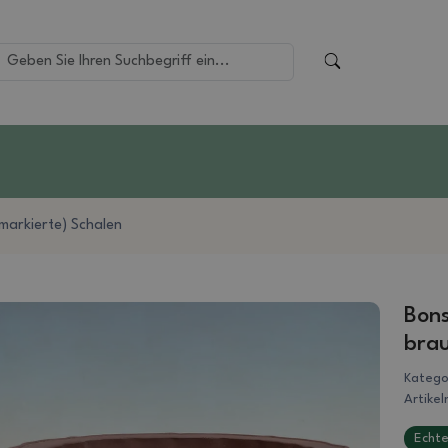
(markierte) Schalen
Bons
bra
Katego
Artike
Echte