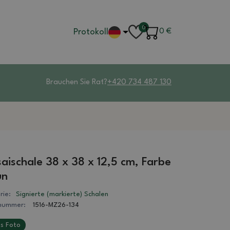
0
Protokoll
0
€
Brauchen Sie Rat?
+420 734 487 130
aischale 38 x 38 x 12,5 cm, Farbe
un
rie:
Signierte (markierte) Schalen
lnummer:
1516-MZ26-134
s Foto