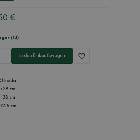
.50
€
ager (13)
In den Einkaufswagen
:
Hnědá
:
38 cm
:
38 cm
12.5 cm