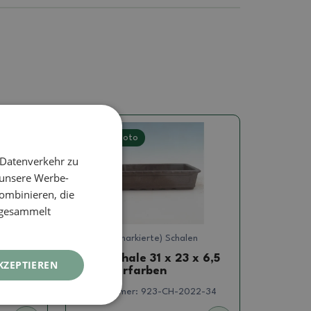
Echtes Foto
 Datenverkehr zu
 unsere Werbe-
ombinieren, die
e gesammelt
en
Signierte (markierte) Schalen
2 x 5
Bonsaischale 31 x 23 x 6,5
KZEPTIEREN
cm, naturfarben
022-246
Artikelnummer:
923-CH-2022-34