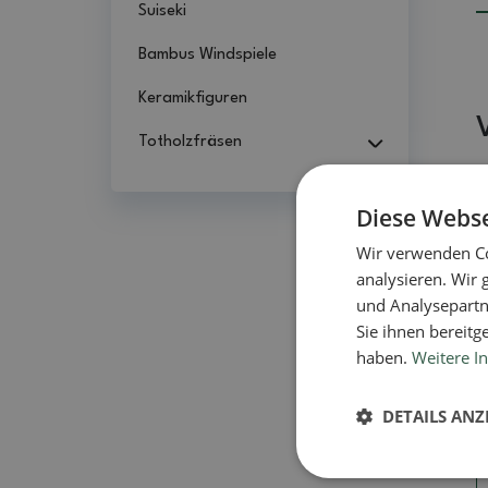
Suiseki
Bambus Windspiele
Keramikfiguren
Totholzfräsen
Diese Webse
Wir verwenden Co
analysieren. Wir
und Analysepartn
Sie ihnen bereitg
haben.
Weitere I
DETAILS ANZ