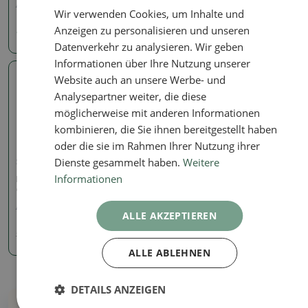
Artikelnummer:
1516-MZ26-178
Artikelnummer:
1167-CH-2022-20
Wir verwenden Cookies, um Inhalte und
Anzeigen zu personalisieren und unseren
40.51 €
33.11 €
36.79
€
Datenverkehr zu analysieren. Wir geben
Informationen über Ihre Nutzung unserer
Website auch an unsere Werbe- und
Echtes Foto
Analysepartner weiter, die diese
möglicherweise mit anderen Informationen
kombinieren, die Sie ihnen bereitgestellt haben
oder die sie im Rahmen Ihrer Nutzung ihrer
Dienste gesammelt haben.
Weitere
Signierte (markierte) Schalen
Informationen
Bonsaischale 21 x 14 x 5
cm, Farbe blau
Artikelnummer:
1167-CH-2022-52
ALLE AKZEPTIEREN
10.79 €
11.99
€
ALLE ABLEHNEN
DETAILS ANZEIGEN