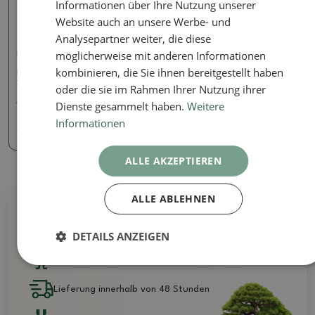
Informationen über Ihre Nutzung unserer
Website auch an unsere Werbe- und
Analysepartner weiter, die diese
möglicherweise mit anderen Informationen
Halbrunde Zange
kombinieren, die Sie ihnen bereitgestellt haben
Konkavzange halbrund
205 mm - Carbon
oder die sie im Rahmen Ihrer Nutzung ihrer
Artikelnummer:
BM-C3B
Dienste gesammelt haben.
Weitere
Informationen
24.31 €
ALLE AKZEPTIEREN
ALLE ABLEHNEN
Warum bei uns kaufen?
DETAILS ANZEIGEN
Alle auf Lager - keine Illustrationsfotos
Lieferung innerhalb von 48 Stunden