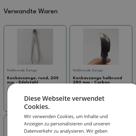
Verwandte Waren
Halbrunde Zange
Halbrunde Zange
Konkavzange, rund, 205
Konkavzange halbrund
mm - Edelstahl
280 mm - Carbon
Artikelnummer:
BM-S3B
Artikelnummer:
BM-C3C
Diese Webseite verwendet
40.39 €
49.04 €
Cookies.
Wir verwenden Cookies, um Inhalte und
Anzeigen zu personalisieren und unseren
Datenverkehr zu analysieren. Wir geben