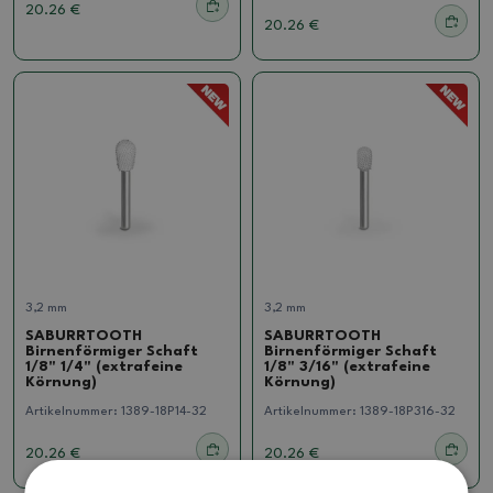
20.26 €
20.26 €
3,2 mm
3,2 mm
SABURRTOOTH
SABURRTOOTH
Birnenförmiger Schaft
Birnenförmiger Schaft
1/8" 1/4" (extrafeine
1/8" 3/16" (extrafeine
Körnung)
Körnung)
Artikelnummer:
1389-18P14-32
Artikelnummer:
1389-18P316-32
20.26 €
20.26 €