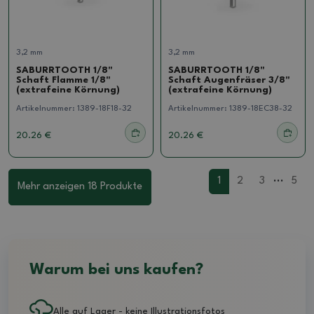
3,2 mm
3,2 mm
SABURRTOOTH 1/8"
SABURRTOOTH 1/8"
Schaft Flamme 1/8"
Schaft Augenfräser 3/8"
(extrafeine Körnung)
(extrafeine Körnung)
Artikelnummer:
1389-18F18-32
Artikelnummer:
1389-18EC38-32
20.26 €
20.26 €
...
1
2
3
5
Mehr anzeigen 18 Produkte
Warum bei uns kaufen?
Alle auf Lager - keine Illustrationsfotos