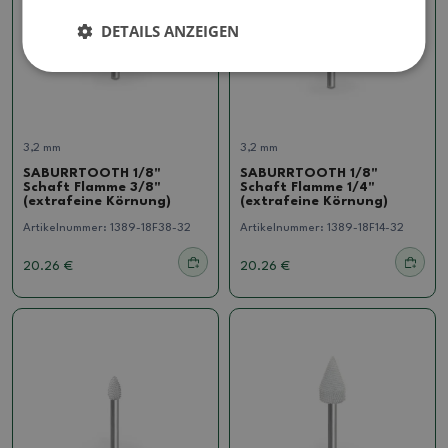
DETAILS ANZEIGEN
3,2 mm
3,2 mm
SABURRTOOTH 1/8"
SABURRTOOTH 1/8"
Schaft Flamme 3/8"
Schaft Flamme 1/4"
(extrafeine Körnung)
(extrafeine Körnung)
Artikelnummer:
1389-18F38-32
Artikelnummer:
1389-18F14-32
20.26 €
20.26 €