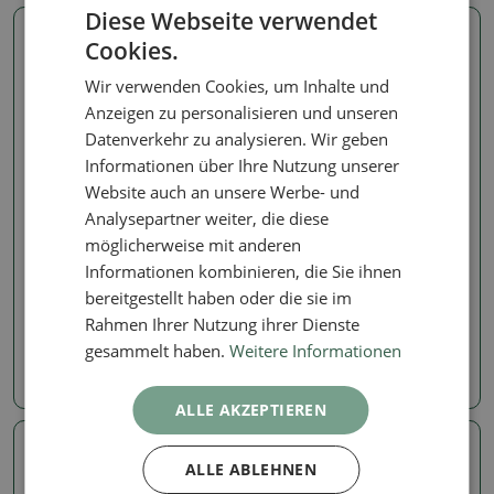
Diese Webseite verwendet
Cookies.
Wir verwenden Cookies, um Inhalte und
Anzeigen zu personalisieren und unseren
Datenverkehr zu analysieren. Wir geben
Informationen über Ihre Nutzung unserer
Website auch an unsere Werbe- und
Analysepartner weiter, die diese
möglicherweise mit anderen
3,2 mm
3,2 mm
Informationen kombinieren, die Sie ihnen
SABURRTOOTH 1/8"
SABURRTOOTH 1/8"
Schaft Rotosaw 5/8"
Schaft Rotosaw 3/8"
bereitgestellt haben oder die sie im
(extrafeine Körnung)
(extrafeine Körnung)
Rahmen Ihrer Nutzung ihrer Dienste
Artikelnummer:
1389-18RS58-32
Artikelnummer:
1389-18RS38-32
gesammelt haben.
Weitere Informationen
20.26 €
20.26 €
ALLE AKZEPTIEREN
ALLE ABLEHNEN