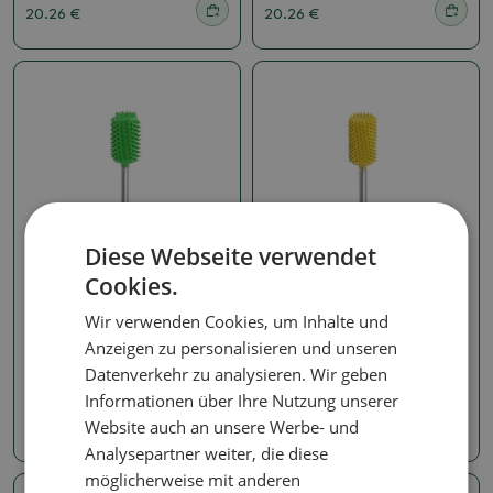
20.26 €
20.26 €
Diese Webseite verwendet
Cookies.
2,3 mm
2,3 mm
Wir verwenden Cookies, um Inhalte und
SABURRTOOTH 3/32"
SABURRTOOTH 3/32"
Schaft Zylinder 1/4"
Schaft Zylinder 1/4" (feine
Anzeigen zu personalisieren und unseren
(grob)
Körnung)
Datenverkehr zu analysieren. Wir geben
Artikelnummer:
1389-32C14-50
Artikelnummer:
1389-32C14-40
Informationen über Ihre Nutzung unserer
Website auch an unsere Werbe- und
20.26 €
20.26 €
Analysepartner weiter, die diese
möglicherweise mit anderen