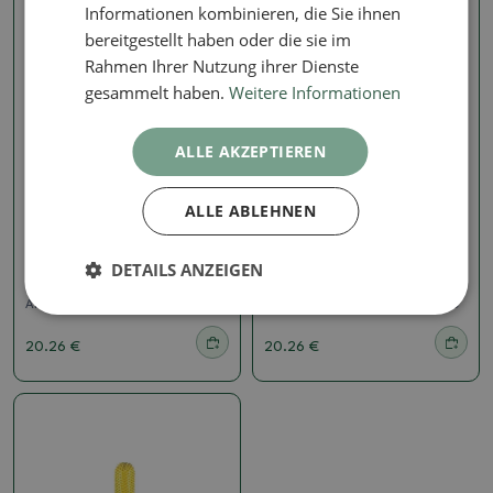
Informationen kombinieren, die Sie ihnen
bereitgestellt haben oder die sie im
Rahmen Ihrer Nutzung ihrer Dienste
gesammelt haben.
Weitere Informationen
ALLE AKZEPTIEREN
ALLE ABLEHNEN
2,3 mm
2,3 mm
SABURRTOOTH 3/32"
SABURRTOOTH 3/32"
Schaft, Knospe, 1/4"
Schaft, Kugelfräser, 1/4"
DETAILS ANZEIGEN
(Feine Körnung)
(Grob)
Artikelnummer:
1389-32BUD14-40
Artikelnummer:
1389-32BN14-50
20.26 €
20.26 €