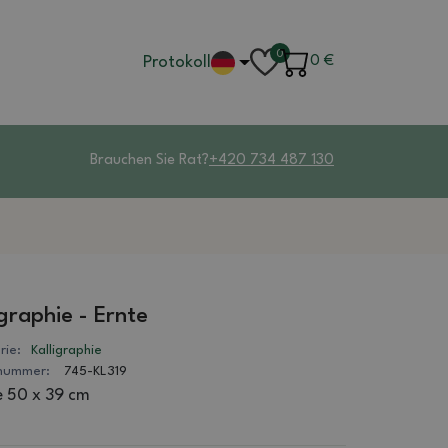
0
Protokoll
0
€
Brauchen Sie Rat?
+420 734 487 130
igraphie - Ernte
rie:
Kalligraphie
lnummer:
745-KL319
 50 x 39 cm