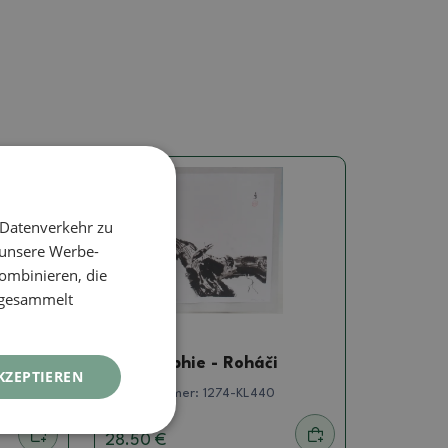
 Datenverkehr zu
 unsere Werbe-
ombinieren, die
e gesammelt
Kalligraphie
Kalligraphie - Roháči
KZEPTIEREN
Artikelnummer:
1274-KL440
28.50 €