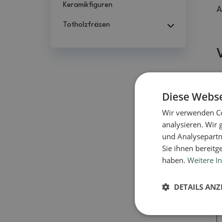
Keramikfiguren
A
Totholzfräsen
Diese Webse
Wir verwenden Co
analysieren. Wir
und Analysepartn
Sie ihnen bereitg
haben.
Weitere I
DETAILS ANZ