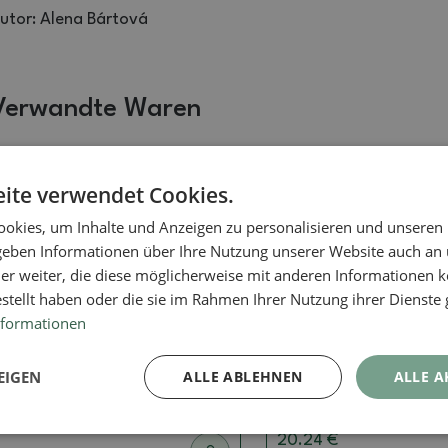
utor: Alena Bártová
Verwandte Waren
ite verwendet Cookies.
okies, um Inhalte und Anzeigen zu personalisieren und unseren
 geben Informationen über Ihre Nutzung unserer Website auch an
er weiter, die diese möglicherweise mit anderen Informationen k
estellt haben oder die sie im Rahmen Ihrer Nutzung ihrer Dienst
nformationen
Kalligraphie
Kalligraphie
Kalligraphie -
Kalligraphie - Ernte
EIGEN
ALLE ABLEHNEN
ALLE A
Landschaftsansicht
Artikelnummer:
745-KL319
Artikelnummer:
1274-KL446
20.24 €